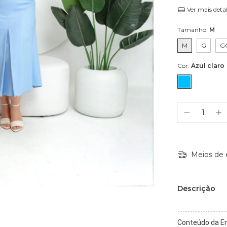
Ver mais deta
Tamanho:
M
M
G
G
Cor:
Azul claro
Meios de 
Descrição
-------------------
Conteúdo da 