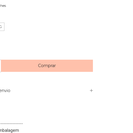
lhes
G
envio
----------------
Embalagem