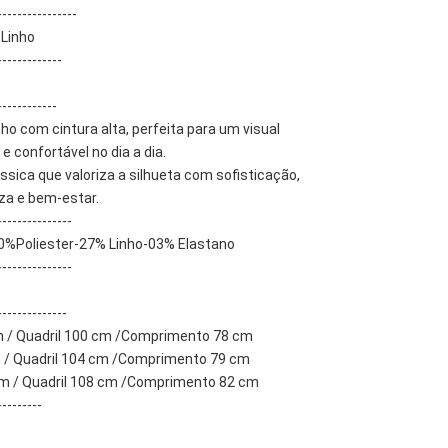
----------------
 Linho
-------------
------------
nho com cintura alta, perfeita para um visual 
 e confortável no dia a dia.
ica que valoriza a silhueta com sofisticação, 
za e bem-estar.
---------------
0%Poliester-27% Linho-03% Elastano
---------------
s
--------------
m / Quadril 100 cm /Comprimento 78 cm
 / Quadril 104 cm /Comprimento 79 cm
m / Quadril 108 cm /Comprimento 82 cm
---------