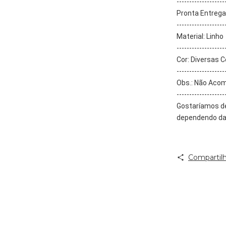
-------------------
Pronta Entrega
-------------------
Material: Linho
-------------------
Cor: Diversas 
-------------------
Obs.: Não Aco
-------------------
Gostaríamos de 
dependendo da 
Compartilh