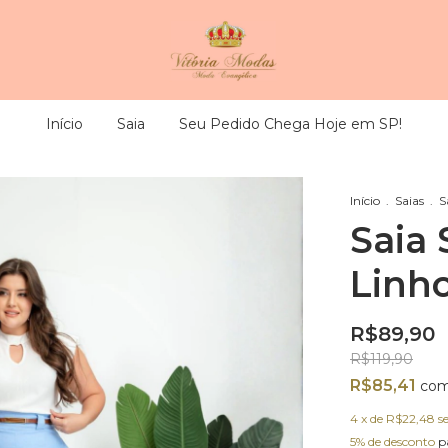
Início
Saia
Seu Pedido Chega Hoje em SP!
Início
.
Saias
.
S
Saia 
Linh
R$89,90
R$119,90
R$85,41
co
4
x de
R$22,48
s
5% de desconto
p