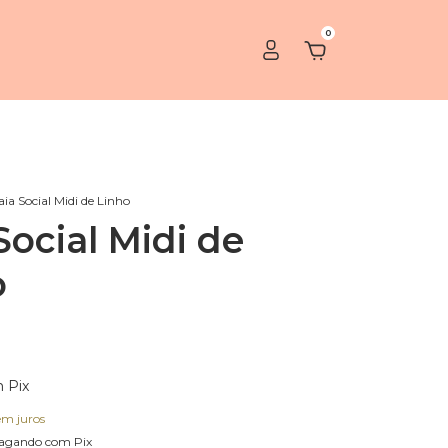
0
aia Social Midi de Linho
Social Midi de
o
m
Pix
em juros
agando com Pix