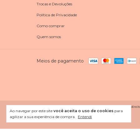
Trocas e Devoluções
Política de Privacidade
Como comprar
Quem somos
Meios de pagamento
Copyright VITORIA MODAS - 18744625000123 - 2026. Todos os direito
Ao navegar por este site
você aceita o uso de cookies
para
agilizar a sua experiência de compra.
Entendi