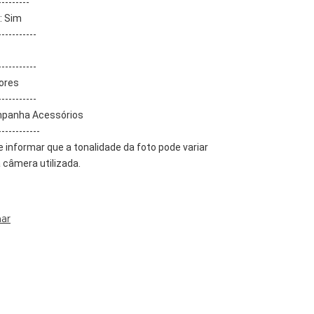
---------
: Sim
-----------
-----------
Cores
-----------
mpanha Acessórios 
------------
informar que a tonalidade da foto pode variar 
câmera utilizada.
ar