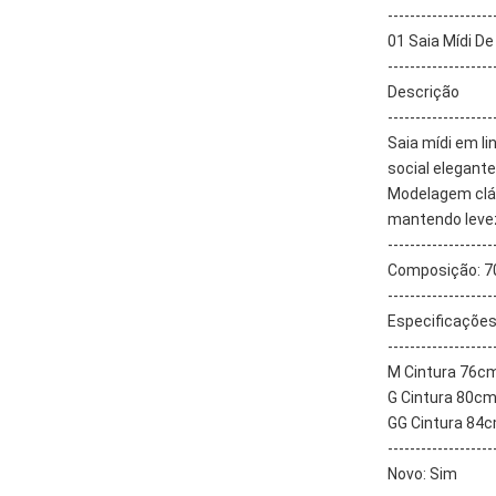
-------------------
01 Saia Mídi De
-------------------
Descrição
-------------------
Saia mídi em li
social elegante
Modelagem cláss
mantendo leve
-------------------
Composição: 7
-------------------
Especificaçõe
-------------------
M Cintura 76c
G Cintura 80cm
GG Cintura 84c
-------------------
Novo: Sim