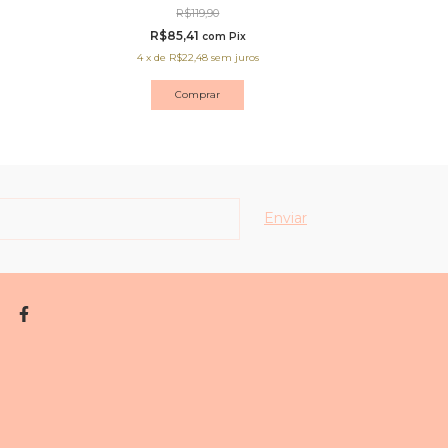
R$119,90
R$85,41
R$
com
Pix
4
x
de
R$22,48
sem juros
4
x
d
Comprar