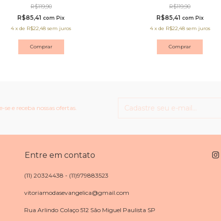
R$119,90
R$119,90
R$85,41
R$85,41
com
Pix
com
Pix
4
x
de
R$22,48
sem juros
4
x
de
R$22,48
sem juros
Comprar
Comprar
-se e receba nossas ofertas.
Entre em contato
(11) 20324438 - (11)979883523
vitoriamodasevangelica@gmail.com
Rua Arlindo Colaço 512 São Miguel Paulista SP