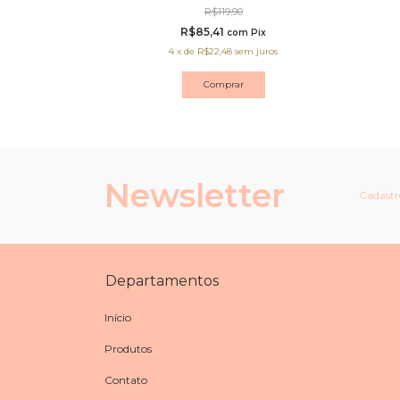
R$119,90
R$85,41
Pix
com
Pix
 juros
4
x
de
R$22,48
sem juros
Comprar
Newsletter
Cadastre
Departamentos
Início
Produtos
Contato